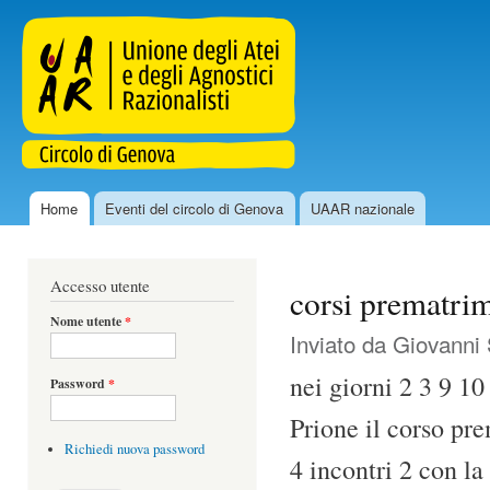
Sal
con
uaar.genova.it
pri
Home
Eventi del circolo di Genova
UAAR nazionale
Menu principale
Accesso utente
corsi prematrim
Nome utente
*
Inviato da
Giovanni 
nei giorni 2 3 9 10
Password
*
Prione il corso pr
Richiedi nuova password
4 incontri 2 con la